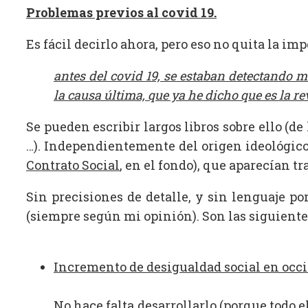
Problemas previos al covid 19.
Es fácil decirlo ahora, pero eso no quita la im
antes del covid 19, se estaban detectando 
la causa última, que ya he dicho que es la r
Se pueden escribir largos libros sobre ello (
…). Independientemente del origen ideológico 
Contrato Social
, en el fondo), que aparecían tr
Sin precisiones de detalle, y sin lenguaje p
(siempre según mi opinión). Son las siguiente
Incremento de desigualdad social en occ
No hace falta desarrollarlo (porque todo e