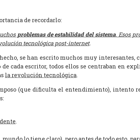
portancia de recordarlo:
muchos
problemas de estabilidad del sistema
. Esos p
evolución tecnológica post-internet
.
de hecho, se han escrito muchos muy interesantes, c
de cada escritor, todos ellos se centraban en exp
as
la revolución tecnológica
.
omposo (que dificulta el entendimiento), intento r
s:
idente
.
l mundo lo tiene claro), pero antes de todo esto, p