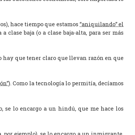
tros), hace tiempo que estamos
“aniquilando” el
a clase baja (o a clase baja-alta, para ser más
ero hay que tener claro que llevan razón en que
ión”
). Como la tecnología lo permitía, decíamos
vo, se lo encargo a un hindú, que me hace los
, por ejemplo), se lo encargo a un inmigrante,