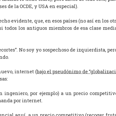
ses de la OCDE, y USA en especial).
ho evidente, que, en esos países (no así en los o
si todos los antiguos miembros de esa clase media 
“recortes”. No soy yo sospechoso de izquierdista, p
ndo.
nuevo, internet (
bajo el pseudónimo de “globalizac
sas:
(un ingeniero, por ejemplo) a un precio competiti
manda por internet.
encial aquí, a un precio competitivo (recoger fruta